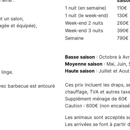
ainsi :
saiso
1 nuit (en semaine)
110€
1 nuit (le week-end)
130€
t un salon,
Week-end 2 nuits
260€
agée et équipée),
Week-end 3 nuits
390€
Semaine
790€
Basse saison
: Octobre à Avr
Moyenne saison
: Mai, Juin
Haute saison
: Juillet et Aout
 linge.
Ces prix incluent les draps, se
 avec barbecue est entouré
chauffage, TVA et autres taxe
Supplément ménage de 60€
Caution : 600€ (non encaissé
Les animaux sont acceptés so
Les arrivées se font à partir