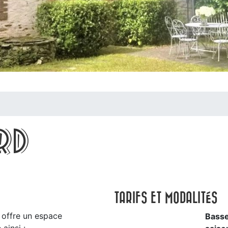
RD
TARIFS ET MODALITÉS
 offre un espace
Bass