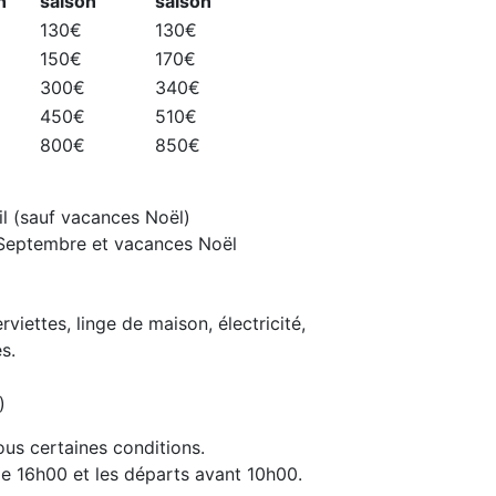
n
saison
saison
130€
130€
150€
170€
300€
340€
450€
510€
800€
850€
il (sauf vacances Noël)
, Septembre et vacances Noël
rviettes, linge de maison, électricité,
s.
)
us certaines conditions.
 de 16h00 et les départs avant 10h00.