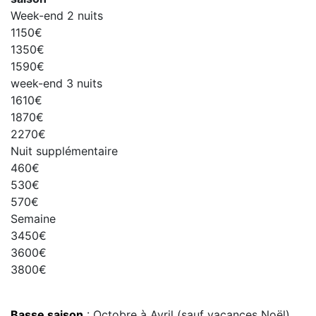
Week-end 2 nuits
1150€
1350€
1590€
week-end 3 nuits
1610€
1870€
2270€
Nuit supplémentaire
460€
530€
570€
Semaine
3450€
3600€
3800€
Basse saison
: Octobre à Avril (sauf vacances Noël)